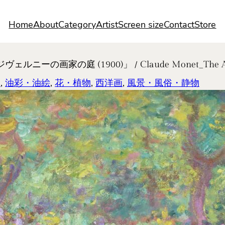
Home
About
Category
Artist
Screen size
Contact
Store
の画家の庭 (1900)」 / Claude Monet_The Artist’s 
畑
, 
油彩・油絵
, 
花・植物
, 
西洋画
, 
風景・風俗・静物