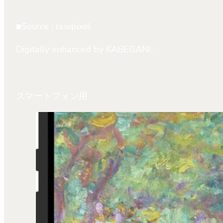
■Source : rawpixel
Digitally enhanced by KABEGANI.
スマートフォン用