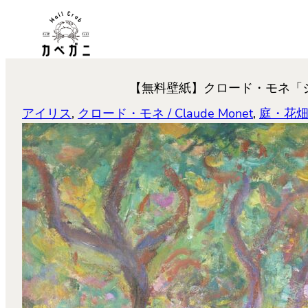
内
容
を
ス
【無料壁紙】クロード・モネ「ジヴェルニー
キ
ッ
アイリス
, 
クロード・モネ / Claude Monet
, 
庭・花
プ