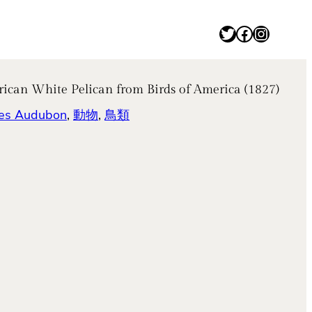
Twitter
Facebook
Instagram
elican from Birds of America (1827)
 Audubon
, 
動物
, 
鳥類