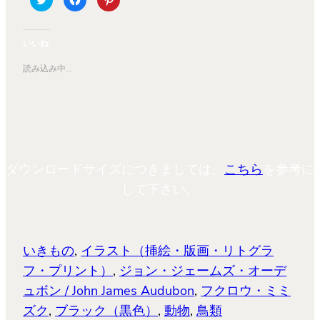
リ
で
リ
ッ
共
ッ
ク
有
ク
し
す
し
て
る
て
いいね:
Twitter
に
Pinterest
で
は
で
共
ク
共
読み込み中…
有
リ
有
(新
ッ
(新
し
ク
し
い
し
い
ウ
て
ウ
ィ
く
ィ
ン
だ
ン
ド
さ
ド
ウ
い
ウ
で
(新
で
開
し
開
ダウンロードサイズにつきましては、
こちら
を参考に
き
い
き
ま
ウ
ま
す)
ィ
す)
して下さい。
ン
ド
ウ
で
開
き
ま
いきもの
, 
イラスト（挿絵・版画・リトグラ
す)
フ・プリント）
, 
ジョン・ジェームズ・オーデ
ュボン / John James Audubon
, 
フクロウ・ミミ
ズク
, 
ブラック（黒色）
, 
動物
, 
鳥類