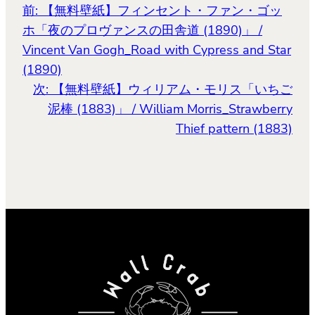
前:
【無料壁紙】フィンセント・ファン・ゴッ
ホ「夜のプロヴァンスの田舎道 (1890)」 /
Vincent Van Gogh_Road with Cypress and Star
(1890)
次:
【無料壁紙】ウィリアム・モリス「いちご
泥棒 (1883)」 / William Morris_Strawberry
Thief pattern (1883)