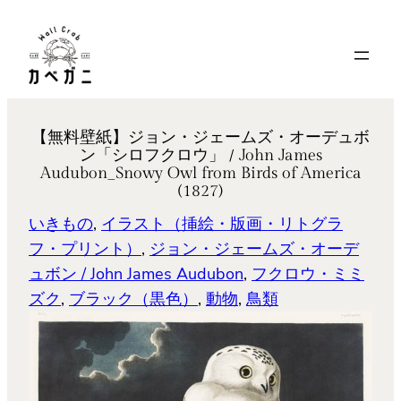
内
容
を
ス
キ
【無料壁紙】ジョン・ジェームズ・オーデュボ
ッ
ン「シロフクロウ」 / John James
プ
Audubon_Snowy Owl from Birds of America
(1827)
いきもの
, 
イラスト（挿絵・版画・リトグラ
フ・プリント）
, 
ジョン・ジェームズ・オーデ
ュボン / John James Audubon
, 
フクロウ・ミミ
ズク
, 
ブラック（黒色）
, 
動物
, 
鳥類