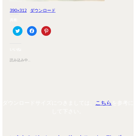
390×312
ダウンロード
共有:
ク
Facebook
ク
リ
で
リ
ッ
共
ッ
ク
有
ク
し
す
し
て
る
て
いいね:
Twitter
に
Pinterest
で
は
で
共
ク
共
読み込み中…
有
リ
有
(新
ッ
(新
し
ク
し
い
し
い
ウ
て
ウ
ィ
く
ィ
ン
だ
ン
ド
さ
ド
ウ
い
ウ
で
(新
で
開
し
開
ダウンロードサイズにつきましては、
こちら
を参考に
き
い
き
ま
ウ
ま
す)
ィ
す)
して下さい。
ン
ド
ウ
で
開
き
ま