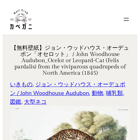
内
容
を
ス
キ
【無料壁紙】ジョン・ウッドハウス・オーデュ
ッ
ボン「オセロット」 / John Woodhouse
プ
Audubon_Ocelot or Leopard-Cat (Felis
pardalis) from the viviparous quadrupeds of
North America (1845)
いきもの
, 
ジョン・ウッドハウス・オーデュボ
ン / John Woodhouse Audubon
, 
動物
, 
哺乳類
, 
図鑑
, 
大型ネコ