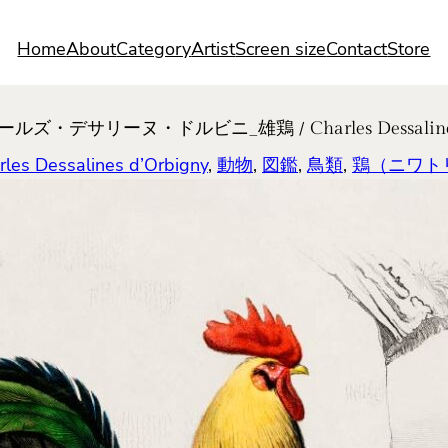
Home
About
Category
Artist
Screen size
Contact
Store
デサリーヌ・ドルビニ_雄鶏 / Charles Dessalines d
essalines d’Orbigny
, 
動物
, 
図鑑
, 
鳥類
, 
鶏（ニワト