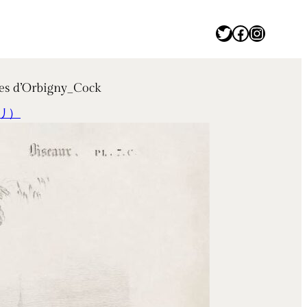
Twitter
Facebook
Instagram
’Orbigny_Cock
リ）