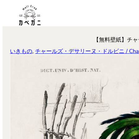
内
容
を
ス
【無料壁紙】チャールズ・
キ
ッ
いきもの
, 
チャールズ・デサリーヌ・ドルビニ / Charles D
プ