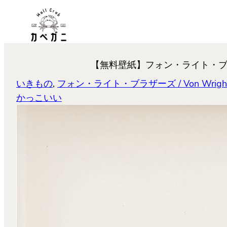
内
容
を
ス
【無料壁紙】フォン・ライト・ブラザーズ「オジロワ
キ
ッ
いきもの
, 
フォン・ライト・ブラザーズ / Von Wright b
プ
かっこいい