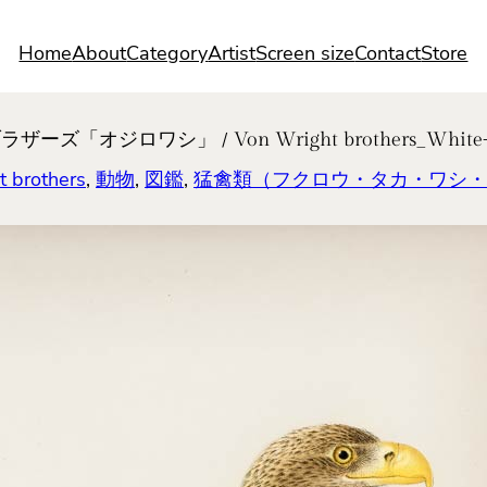
Home
About
Category
Artist
Screen size
Contact
Store
シ」 / Von Wright brothers_White-tailed eag
rothers
, 
動物
, 
図鑑
, 
猛禽類（フクロウ・タカ・ワシ・ハ