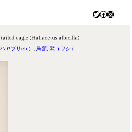
Twitter
Facebook
Instagram
le (Haliaeetus albicilla)
ヤブサetc）
, 
鳥類
, 
鷲（ワシ）