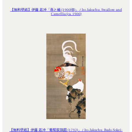
【無料壁紙】伊藤 若冲「燕と椿 (1900頃)」 / Ito Jakuchu_Swallow and
Camellia (ca. 1900)
【無料壁紙】伊藤 若冲「葡萄双鶏図 (1792)」 / Ito Jakuchu_Budo Sokei-