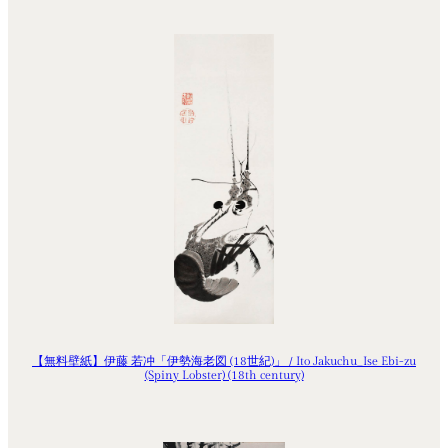
【無料壁紙】伊藤 若冲「伊勢海老図 (18世紀)」 / Ito Jakuchu_Ise Ebi-zu
(Spiny Lobster) (18th century)