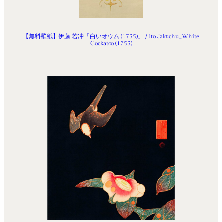
【無料壁紙】伊藤 若冲「白いオウム (1755)」 / Ito Jakuchu_White
Cockatoo (1755)