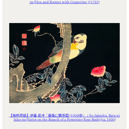
zu (Hen and Rooster with Grapevine ) (1792)
【無料壁紙】伊藤 若冲「薔薇に鸚哥図 (1900頃)」 / Ito Jakuchu_Bara ni
Inko-zu (Parrot on the Branch of a Flowering Rose Bush) (ca. 1900)