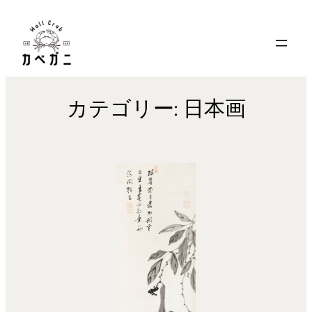
内
容
を
ス
キ
カテゴリー:
日本画
ッ
プ