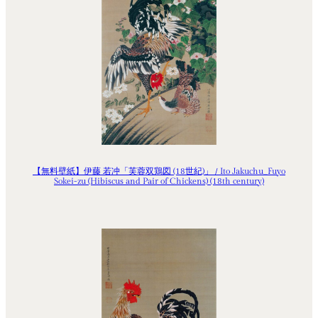
【無料壁紙】伊藤 若冲「芙蓉双鶏図 (18世紀)」 / Ito Jakuchu_Fuyo
Sokei-zu (Hibiscus and Pair of Chickens) (18th century)