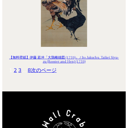
【無料壁紙】伊藤 若冲「大鶏雌雄図 (1759)」 / Ito Jakuchu_Taikei Siyu-
zu (Rooster and Hen) (1759)
1
2
3
…
8
次のページ