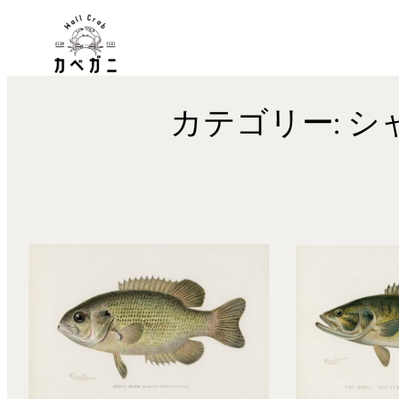
内
容
を
ス
カテゴリー:
シャ
キ
ッ
プ