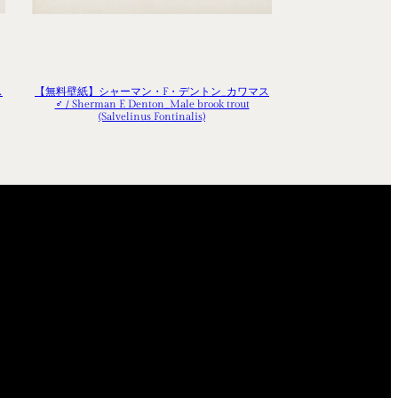
ス
【無料壁紙】シャーマン・F・デントン_カワマス
♂ / Sherman F. Denton_Male brook trout
(Salvelinus Fontinalis)