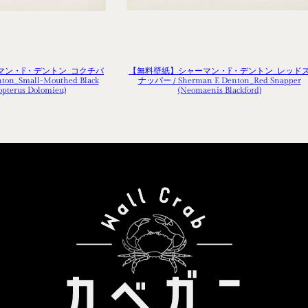
マン・F・デントン_コクチバ
【無料壁紙】シャーマン・F・デントン_レッド
nton_Small-Mouthed Black
ナッパー / Sherman F. Denton_Red Snapper
opterus Dolomieu)
(Neomaenis Blackford)