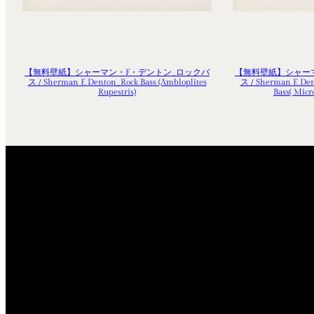
【無料壁紙】シャーマン・F・デントン_ロックバ
【無料壁紙】シャー
ス / Sherman F. Denton_Rock Bass (Ambloplites
ス / Sherman F. De
Rupestris)
Bass( Micr