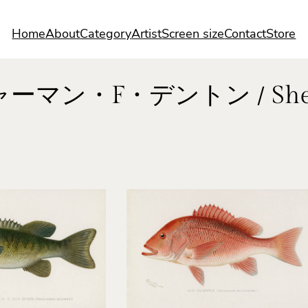
Home
About
Category
Artist
Screen size
Contact
Store
ーマン・F・デントン / Sherma