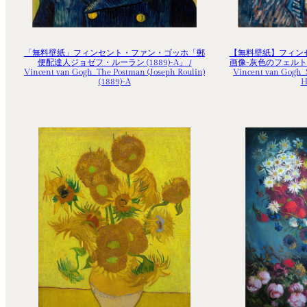
「無料壁紙」フィンセント・ファン・ゴッホ「郵
【無料壁紙】フィン
便配達人ジョゼフ・ルーラン (1889)-A」 /
画像-灰色のフェルト帽
Vincent van Gogh_The Postman (Joseph Roulin)
Vincent van Gogh_Se
(1889)-A
H