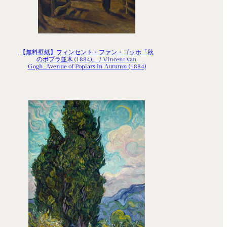
【無料壁紙】フィンセント・ファン・ゴッホ「秋
のポプラ並木 (1884)」 / Vincent van
Gogh_Avenue of Poplars in Autumn (1884)