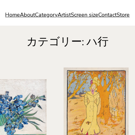
Home
About
Category
Artist
Screen size
Contact
Store
カテゴリー:
ハ行