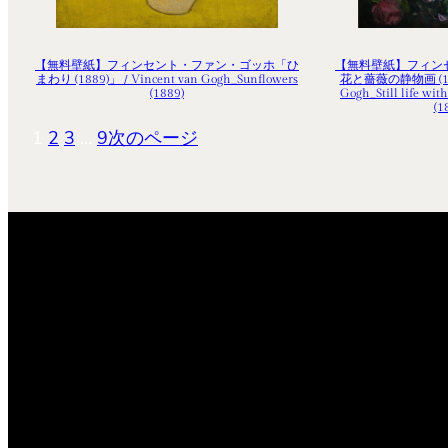
【無料壁紙】フィンセント・ファン・ゴッホ「ひ
【無料壁紙】フィン
まわり (1889)」 / Vincent van Gogh_Sunflowers
花と薔薇の静物画 (1886
(1889)
Gogh_Still life wit
(1
1
2
3
…
9
次のページ