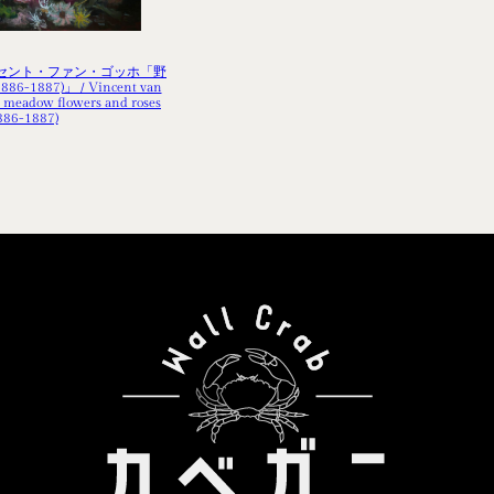
セント・ファン・ゴッホ「野
-1887)」 / Vincent van
h meadow flowers and roses
886-1887)