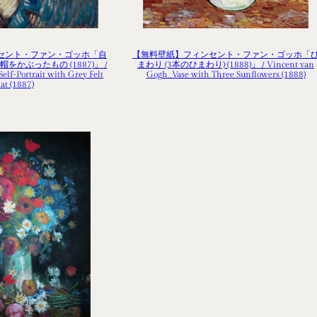
セント・ファン・ゴッホ「自
【無料壁紙】フィンセント・ファン・ゴッホ「
をかぶったもの (1887)」 /
まわり (3本のひまわり) (1888)」 / Vincent van
lf-Portrait with Grey Felt
Gogh_Vase with Three Sunflowers (1888)
at (1887)