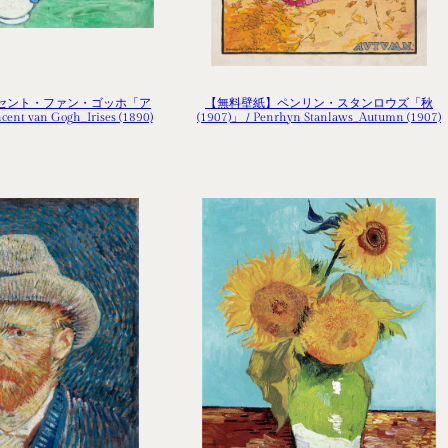
セント・ファン・ゴッホ「ア
【無料壁紙】ペンリン・スタンロウズ「秋
ent van Gogh_Irises (1890)
(1907)」 / Penrhyn Stanlaws_Autumn (1907)