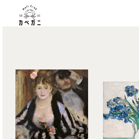
内
容
を
ス
キ
ッ
プ