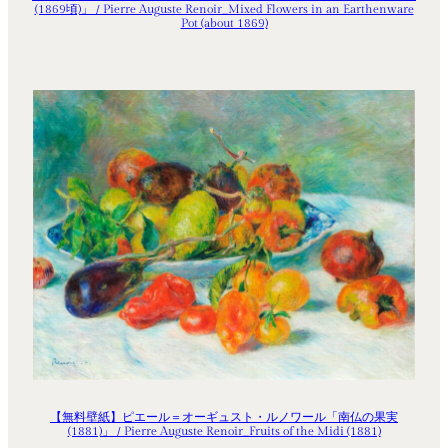
(1869頃)」 / Pierre Auguste Renoir_Mixed Flowers in an Earthenware
Pot (about 1869)
【無料壁紙】ピエール＝オーギュスト・ルノワール「南仏の果実
(1881)」 / Pierre Auguste Renoir_Fruits of the Midi (1881)