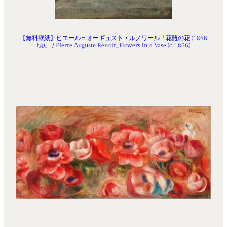
【無料壁紙】ピエール＝オーギュスト・ルノワール「花瓶の花 (1866
頃)」 / Pierre Auguste Renoir_Flowers in a Vase (c. 1866)