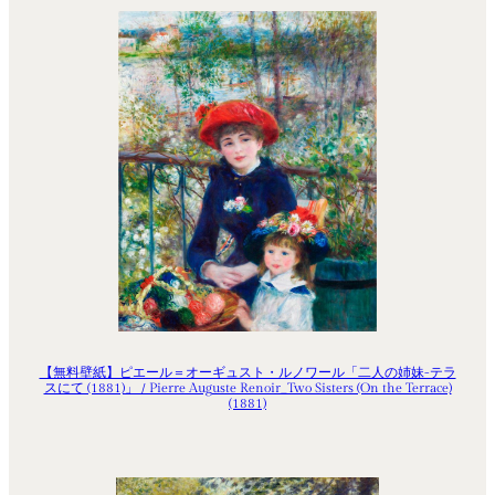
【無料壁紙】ピエール＝オーギュスト・ルノワール「二人の姉妹-テラ
スにて (1881)」 / Pierre Auguste Renoir_Two Sisters (On the Terrace)
(1881)