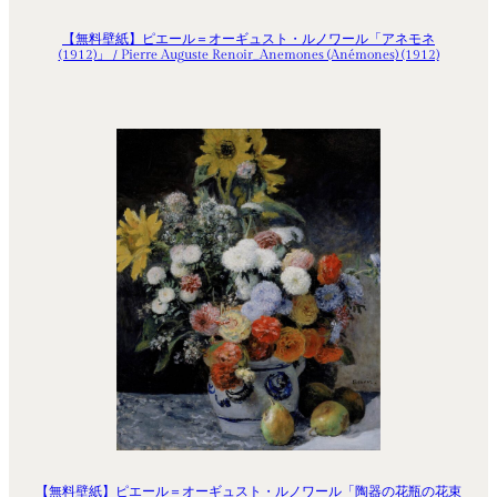
【無料壁紙】ピエール＝オーギュスト・ルノワール「アネモネ
(1912)」 / Pierre Auguste Renoir_Anemones (Anémones) (1912)
【無料壁紙】ピエール＝オーギュスト・ルノワール「陶器の花瓶の花束