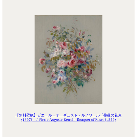
【無料壁紙】ピエール＝オーギュスト・ルノワール「薔薇の花束
(1897)」 / Pierre Auguste Renoir_Bouquet of Roses (1879)