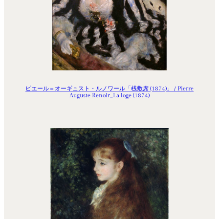
ピエール＝オーギュスト・ルノワール「桟敷席 (1874)」 / Pierre
Auguste Renoir_La loge (1874)