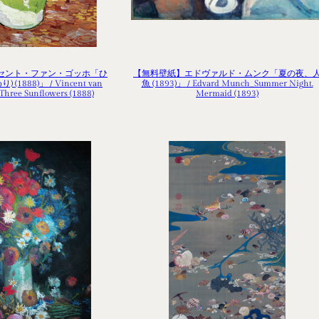
セント・ファン・ゴッホ「ひ
【無料壁紙】エドヴァルド・ムンク「夏の夜、
(1888)」 / Vincent van
魚 (1893)」 / Edvard Munch_Summer Night.
Three Sunflowers (1888)
Mermaid (1893)