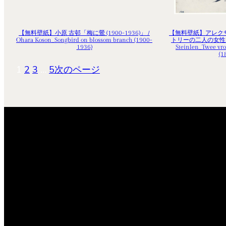
【無料壁紙】小原 古邨「梅に鶯 (1900-1936)」 /
【無料壁紙】アレク
Ohara Koson_Songbird on blossom branch (1900-
トリーの二人の女性 (189
1936)
Steinlen_Twee vro
(1
1
2
3
…
5
次のページ