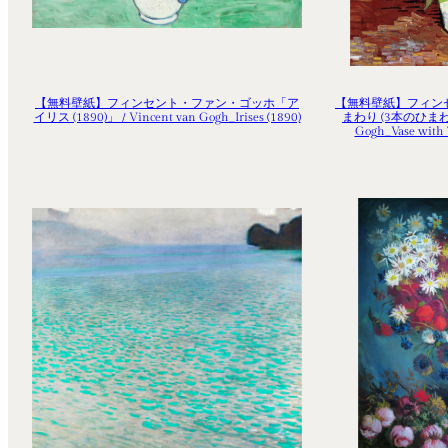
【無料壁紙】フィンセント・ファン・ゴッホ「ア
【無料壁紙】フィン
イリス (1890)」 / Vincent van Gogh_Irises (1890)
まわり (3本のひまわり) 
Gogh_Vase with 