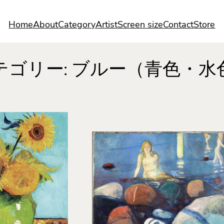
Home
About
Category
Artist
Screen size
Contact
Store
テゴリー:
ブルー（青色・水