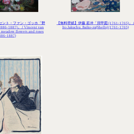
セント・ファン・ゴッホ「野
【無料壁紙】伊藤 若冲「貝甲図 (1761-1765)」 
-1887)」 / Vincent van
Ito Jakuchu_Baiko-zu(Shells) (1761-1765)
h meadow flowers and roses
886-1887)