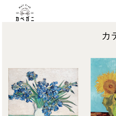
内
容
を
ス
カ
キ
ッ
プ