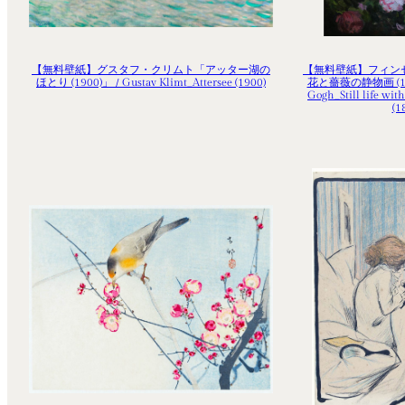
【無料壁紙】グスタフ・クリムト「アッター湖の
【無料壁紙】フィン
ほとり (1900)」 / Gustav Klimt_Attersee (1900)
花と薔薇の静物画 (1886
Gogh_Still life wit
(1