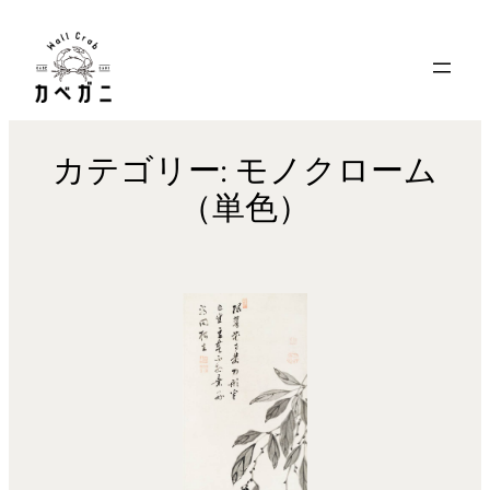
内
容
を
ス
キ
カテゴリー:
モノクローム
ッ
（単色）
プ