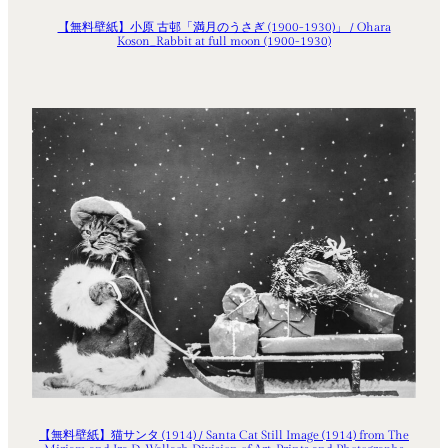
【無料壁紙】小原 古邨「満月のうさぎ (1900-1930)」 / Ohara
Koson_Rabbit at full moon (1900-1930)
【無料壁紙】猫サンタ (1914) / Santa Cat Still Image (1914) from The