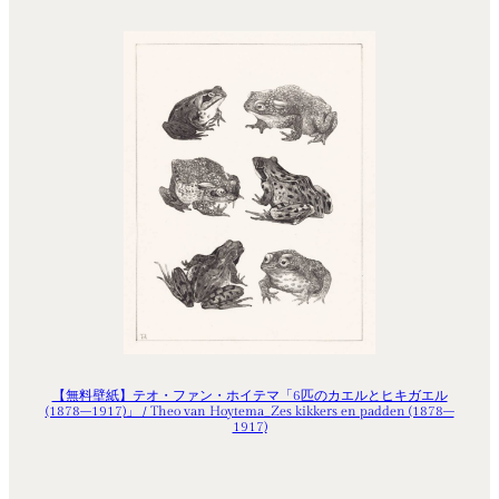
【無料壁紙】テオ・ファン・ホイテマ「6匹のカエルとヒキガエル
(1878–1917)」 / Theo van Hoytema_Zes kikkers en padden (1878–
1917)