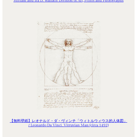
Miriam and Ira D. Wallach Division of Art, Prints and Photographs
【無料壁紙】レオナルド・ダ・ヴィンチ「ウィトルウィウス的人体図」
/ Leonardo Da Vinci_Vitruvian Man (circa 1492)