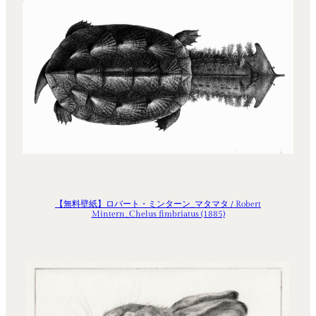
【無料壁紙】ロバート・ミンターン_マタマタ / Robert
Mintern_Chelus fimbriatus (1885)