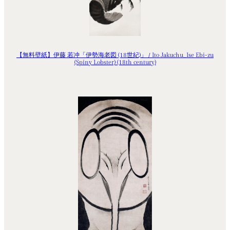
【無料壁紙】伊藤 若冲「伊勢海老図 (18世紀)」 / Ito Jakuchu_Ise Ebi-zu
(Spiny Lobster) (18th century)