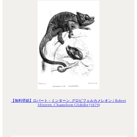
【無料壁紙】ロバート・ミンターン_グロビフェルカメレオン / Robert
Mintern_Chameleon Globifer (1879)