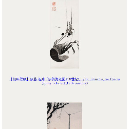
【無料壁紙】伊藤 若冲「伊勢海老図 (18世紀)」 / Ito Jakuchu_Ise Ebi-zu
(Spiny Lobster) (18th century)