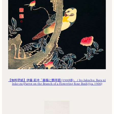
【無料壁紙】伊藤 若冲「薔薇に鸚哥図 (1900頃)」 / Ito Jakuchu_Bara ni
Inko-zu (Parrot on the Branch of a Flowering Rose Bush) (ca. 1900)