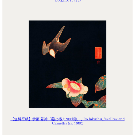
Cockatoo (1755)
【無料壁紙】伊藤 若冲「燕と椿 (1900頃)」 / Ito Jakuchu_Swallow and
Camellia (ca. 1900)