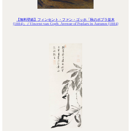
【無料壁紙】フィンセント・ファン・ゴッホ「秋のポプラ並木
(1884)」 / Vincent van Gogh_Avenue of Poplars in Autumn (1884)