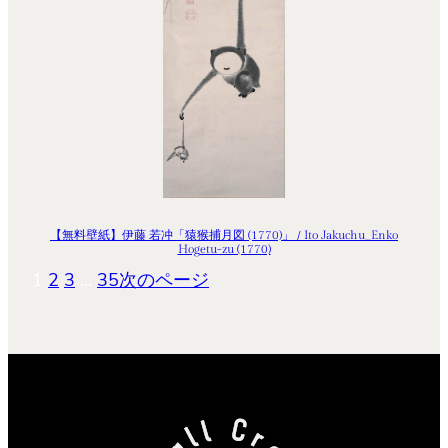
【無料壁紙】伊藤 若冲「猿猴捕月図 (1770)」 / Ito Jakuchu_Enko
Hogetu-zu (1770)
1
2
3
…
35
次のページ