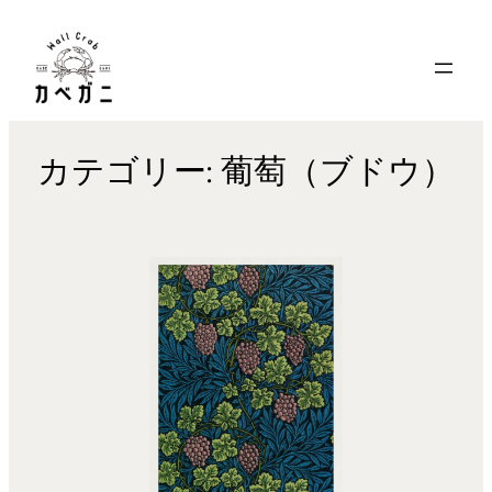
内
容
を
ス
キ
カテゴリー:
葡萄（ブドウ）
ッ
プ