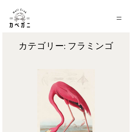
内
容
を
ス
キ
カテゴリー:
フラミンゴ
ッ
プ