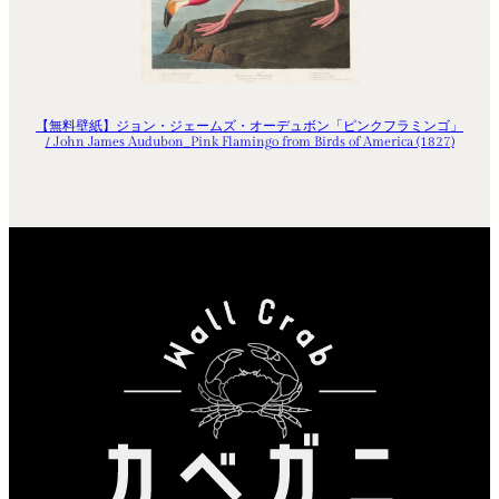
【無料壁紙】ジョン・ジェームズ・オーデュボン「ピンクフラミンゴ」
/ John James Audubon_Pink Flamingo from Birds of America (1827)