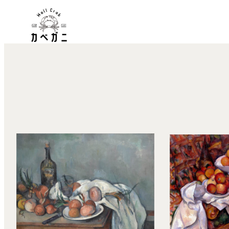
内
容
を
ス
キ
ッ
プ