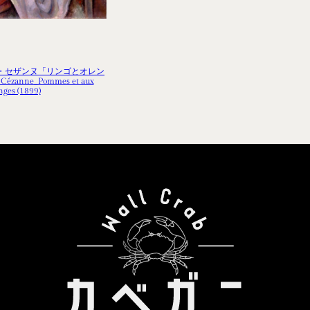
・セザンヌ「リンゴとオレン
 Cézanne_Pommes et aux
nges (1899)