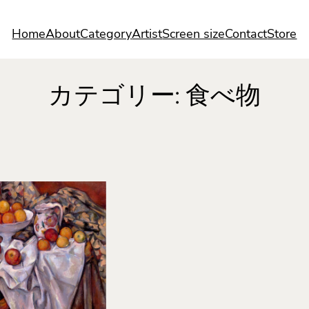
Home
About
Category
Artist
Screen size
Contact
Store
カテゴリー:
食べ物