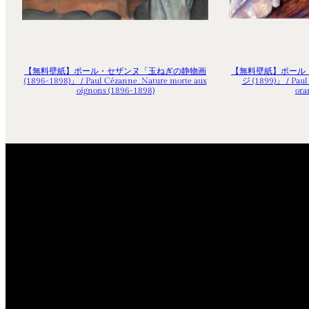
【無料壁紙】ポール・セザンヌ「玉ねぎの静物画
【無料壁紙】ポール
(1896-1898)」 / Paul Cézanne_Nature morte aux
ジ (1899)」 / Paul
oignons (1896-1898)
ora