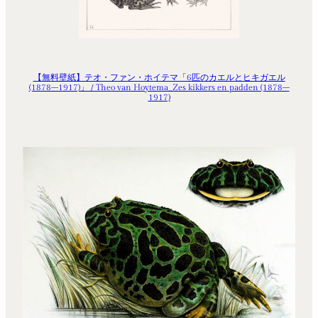
【無料壁紙】テオ・ファン・ホイテマ「6匹のカエルとヒキガエル
(1878–1917)」 / Theo van Hoytema_Zes kikkers en padden (1878–
1917)