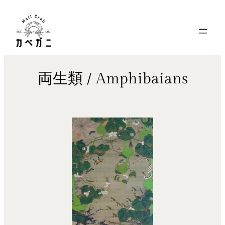
内
容
を
ス
キ
両生類 / Amphibaians
ッ
プ