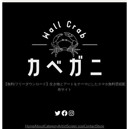
ド
ウ
で
開
き
ま
す)
【無料/フリーダウンロード】生き物とアートをテーマにしたスマホ無料壁紙配
布サイト
Twitter
Facebook
Instagram
Home
About
Category
Artist
Screen size
Contact
Store