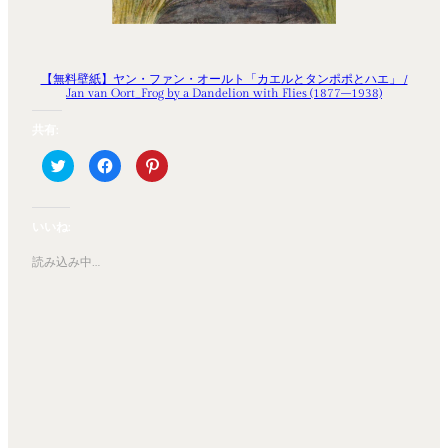
【無料壁紙】ヤン・ファン・オールト「カエルとタンポポとハエ」 /
Jan van Oort_Frog by a Dandelion with Flies (1877–1938)
共有:
ク
Facebook
ク
リ
で
リ
ッ
共
ッ
ク
有
ク
し
す
し
て
る
て
いいね:
Twitter
に
Pinterest
で
は
で
共
ク
共
読み込み中…
有
リ
有
(新
ッ
(新
し
ク
し
い
し
い
ウ
て
ウ
ィ
く
ィ
ン
だ
ン
ド
さ
ド
ウ
い
ウ
で
(新
で
開
し
開
き
い
き
ま
ウ
ま
す)
ィ
す)
ン