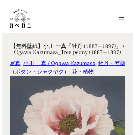
内
容
を
ス
キ
【無料壁紙】小川 一真「牡丹 (1887–1897)」 /
ッ
Ogawa Kazumasa_Tree peony (1887–1897)
プ
写真
, 
小川 一真 / Ogawa Kazumasa
, 
牡丹・芍薬
（ボタン・シャクヤク）
, 
花・植物