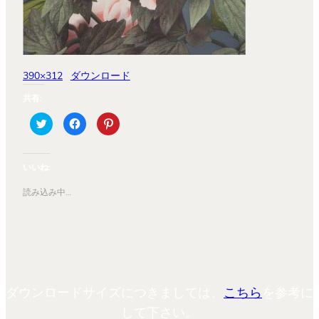
390×312
ダウンロード
共有:
ク
Facebook
ク
リ
で
リ
ッ
共
ッ
ク
有
ク
し
す
し
て
る
て
いいね:
Twitter
に
Pinterest
で
は
で
共
ク
共
読み込み中…
有
リ
有
(新
ッ
(新
し
ク
し
い
し
い
ウ
て
ウ
ィ
く
ィ
ン
だ
ン
ド
さ
ド
ウ
い
ウ
で
(新
で
開
し
開
ダウンロードサイズにつきましては、
こちら
を参考に
き
い
き
ま
ウ
ま
す)
ィ
す)
して下さい。
ン