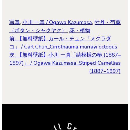
ド
ウ
で
開
き
ま
写真
, 
小川 一真 / Ogawa Kazumasa
, 
牡丹・芍薬
す)
（ボタン・シャクヤク）
, 
花・植物
前:
【無料壁紙】カール・チュン「メクラダ
コ」 / Carl Chun_Cirrothauma murrayi octopus
次:
【無料壁紙】小川 一真「縞模様の椿 (1887–
1897)」 / Ogawa Kazumasa_Striped Camellias
(1887–1897)