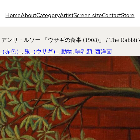
Home
About
Category
Artist
Screen size
Contact
Store
リ・ルソー 「ウサギの食事 (1908)」 / The Rabbit’s Me
（赤色）
, 
兎（ウサギ）
, 
動物
, 
哺乳類
, 
西洋画