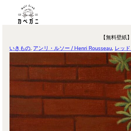
内
容
を
ス
【無料壁紙】アン
キ
ッ
いきもの
, 
アンリ・ルソー / Henri Rousseau
, 
レッド
プ