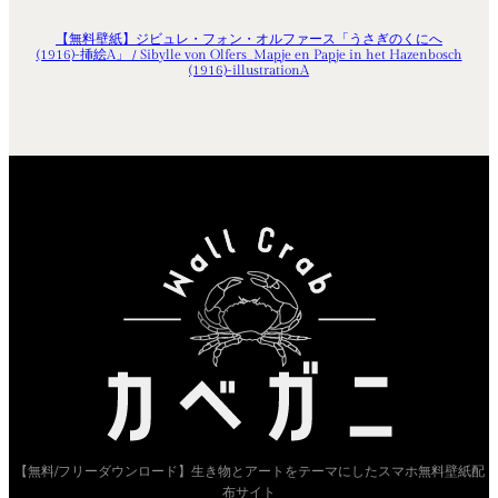
【無料壁紙】ジビュレ・フォン・オルファース「うさぎのくにへ
(1916)-挿絵A」 / Sibylle von Olfers_Mapje en Papje in het Hazenbosch
(1916)-illustrationA
【無料/フリーダウンロード】生き物とアートをテーマにしたスマホ無料壁紙配
布サイト