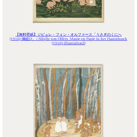
【無料壁紙】ジビュレ・フォン・オルファース「うさぎのくにへ
(1916)-挿絵D」 / Sibylle von Olfers_Mapje en Papje in het Hazenbosch
(1916)-illustrationD