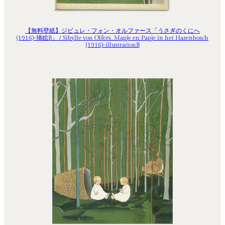
【無料壁紙】ジビュレ・フォン・オルファース「うさぎのくにへ
(1916)-挿絵B」 / Sibylle von Olfers_Mapje en Papje in het Hazenbosch
(1916)-illustrationB