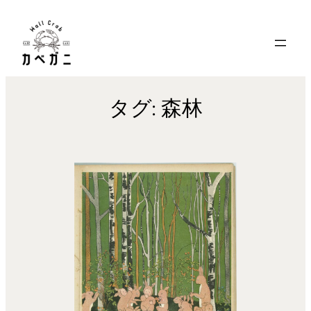
内
容
を
ス
キ
タグ:
森林
ッ
プ