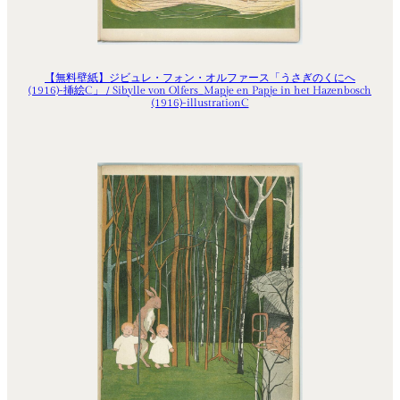
【無料壁紙】ジビュレ・フォン・オルファース「うさぎのくにへ
(1916)-挿絵C」 / Sibylle von Olfers_Mapje en Papje in het Hazenbosch
(1916)-illustrationC