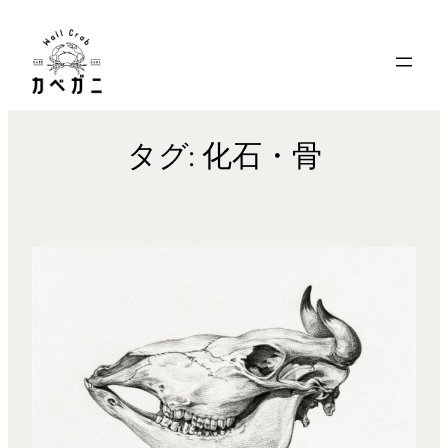
内
容
を
ス
キ
タグ:
化石・骨
ッ
プ