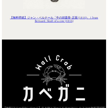
【無料壁紙】ジャン・ベルナール「牛の頭蓋骨-正面 (1816)」 / Jean
Bernard_Skull of a cow (1816)