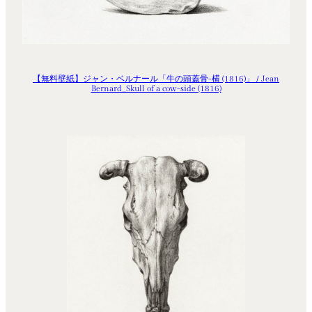
【無料壁紙】ジャン・ベルナール「牛の頭蓋骨-横 (1816)」 / Jean
Bernard_Skull of a cow-side (1816)