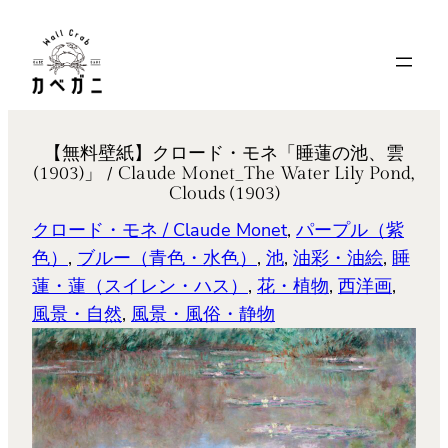
内
容
を
ス
キ
【無料壁紙】クロード・モネ「睡蓮の池、雲
ッ
(1903)」 / Claude Monet_The Water Lily Pond,
プ
Clouds (1903)
クロード・モネ / Claude Monet
, 
パープル（紫
色）
, 
ブルー（青色・水色）
, 
池
, 
油彩・油絵
, 
睡
蓮・蓮（スイレン・ハス）
, 
花・植物
, 
西洋画
, 
風景・自然
, 
風景・風俗・静物