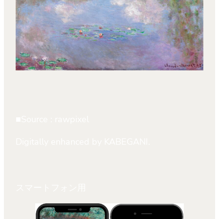
■Source : rawpixel
Digitally enhanced by KABEGANI.
スマートフォン用