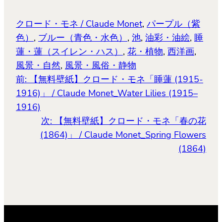
で
開
き
ま
クロード・モネ / Claude Monet
, 
パープル（紫
す)
色）
, 
ブルー（青色・水色）
, 
池
, 
油彩・油絵
, 
睡
蓮・蓮（スイレン・ハス）
, 
花・植物
, 
西洋画
, 
風景・自然
, 
風景・風俗・静物
前:
【無料壁紙】クロード・モネ「睡蓮 (1915-
1916)」 / Claude Monet_Water Lilies (1915–
1916)
次:
【無料壁紙】クロード・モネ「春の花
(1864)」 / Claude Monet_Spring Flowers
(1864)