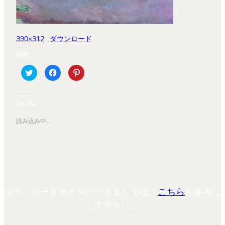
390×312
ダウンロード
共有:
ク
Facebook
ク
リ
で
リ
ッ
共
ッ
ク
有
ク
し
す
し
て
る
て
いいね:
Twitter
に
Pinterest
で
は
で
共
ク
共
読み込み中…
有
リ
有
(新
ッ
(新
し
ク
し
い
し
い
ウ
て
ウ
ィ
く
ィ
ン
だ
ン
ド
さ
ド
ウ
い
ウ
で
(新
で
開
し
開
ダウンロードサイズにつきましては、
こちら
を参考に
き
い
き
ま
ウ
ま
す)
ィ
す)
して下さい。
ン
ド
ウ