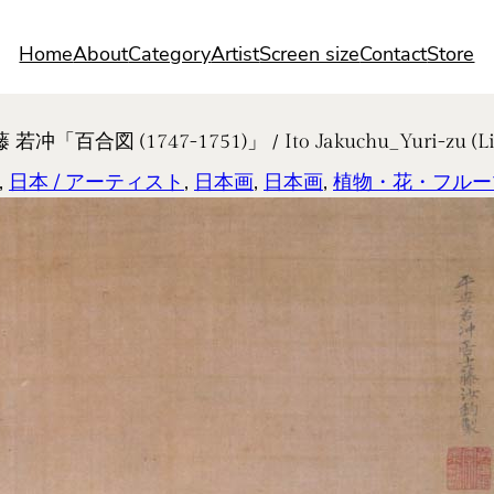
Home
About
Category
Artist
Screen size
Contact
Store
合図 (1747-1751)」 / Ito Jakuchu_Yuri-zu (Lilie
, 
日本 / アーティスト
, 
日本画
, 
日本画
, 
植物・花・フルー