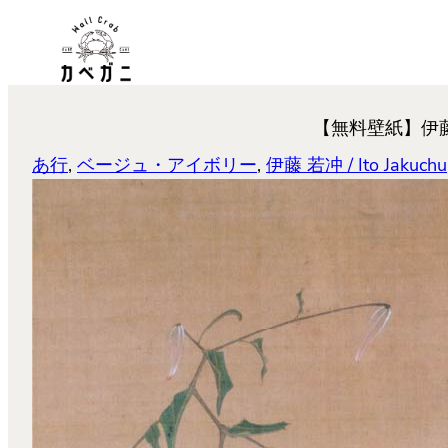
内
容
を
ス
【無料壁紙】伊藤 若冲「百
キ
ッ
あ行
, 
ベージュ・アイボリー
, 
伊藤 若冲 / Ito Jakuchu
プ