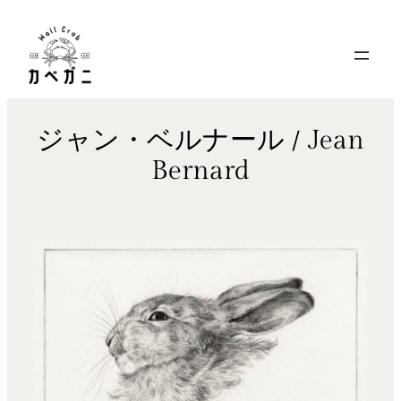
内
容
を
ス
キ
ジャン・ベルナール / Jean
ッ
Bernard
プ