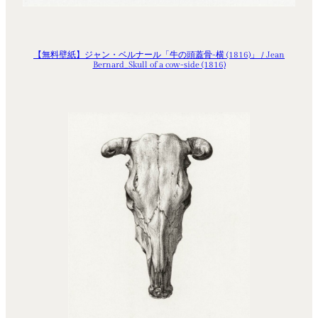
【無料壁紙】ジャン・ベルナール「牛の頭蓋骨-横 (1816)」 / Jean
Bernard_Skull of a cow-side (1816)