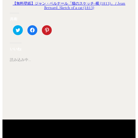
【無料壁紙】ジャン・ベルナール「猫のスケッチ-横 (1813)」 / Jean
Bernard_Sketch of a cat (1813)
共有:
ク
Facebook
ク
リ
で
リ
ッ
共
ッ
ク
有
ク
し
す
し
て
る
て
いいね:
Twitter
に
Pinterest
で
は
で
共
ク
共
読み込み中…
有
リ
有
(新
ッ
(新
し
ク
し
い
し
い
ウ
て
ウ
ィ
く
ィ
ン
だ
ン
ド
さ
ド
ウ
い
ウ
で
(新
で
開
し
開
き
い
き
ま
ウ
ま
す)
ィ
す)
ン
ド
ウ
で
開
き
ま