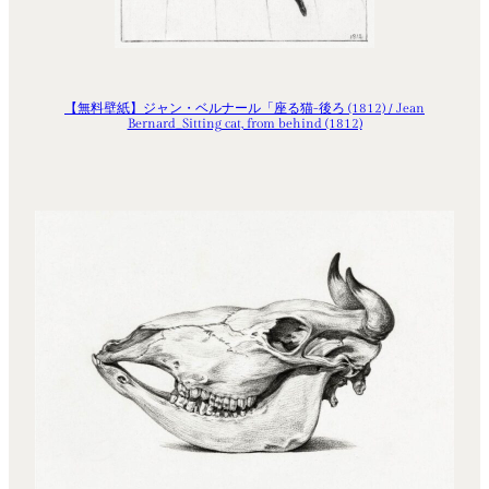
【無料壁紙】ジャン・ベルナール「座る猫-後ろ (1812) / Jean
Bernard_Sitting cat, from behind (1812)