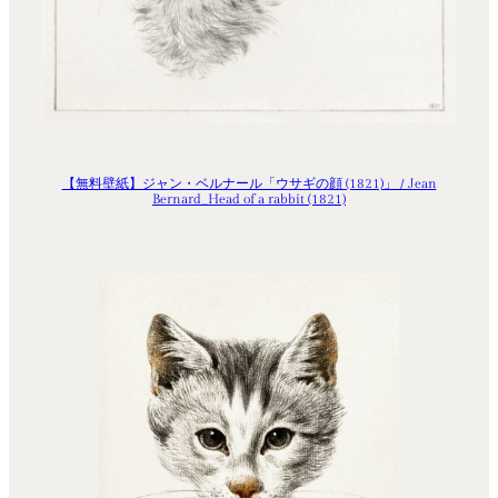
【無料壁紙】ジャン・ベルナール「ウサギの顔 (1821)」 / Jean
Bernard_Head of a rabbit (1821)