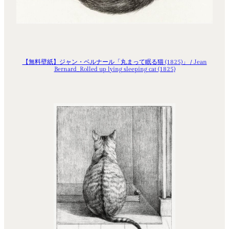
【無料壁紙】ジャン・ベルナール「丸まって眠る猫 (1825)」 / Jean
Bernard_Rolled up lying sleeping cat (1825)