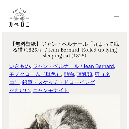
内
容
を
ス
キ
【無料壁紙】ジャン・ベルナール「丸まって眠
ッ
る猫 (1825)」 / Jean Bernard_Rolled up lying
プ
sleeping cat (1825)
いきもの
, 
ジャン・ベルナール / Jean Bernard
, 
モノクローム（単色）
, 
動物
, 
哺乳類
, 
猫（ネ
コ）
, 
鉛筆・スケッチ・ドローイング
かわいい
, 
ニャンモナイト