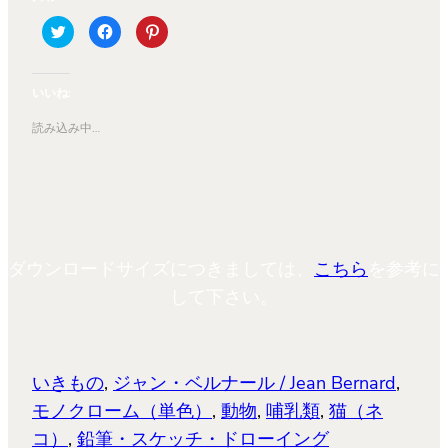
ク
Facebook
ク
リ
で
リ
ッ
共
ッ
ク
有
ク
し
す
し
て
る
て
いいね:
Twitter
に
Pinterest
で
は
で
共
ク
共
読み込み中…
有
リ
有
(新
ッ
(新
し
ク
し
い
し
い
ウ
て
ウ
ィ
く
ィ
ン
だ
ン
ド
さ
ド
ウ
い
ウ
で
(新
で
開
し
開
ダウンロードサイズにつきましては、
こちら
を参考に
き
い
き
ま
ウ
ま
す)
ィ
す)
して下さい。
ン
ド
ウ
で
開
き
ま
いきもの
, 
ジャン・ベルナール / Jean Bernard
, 
す)
モノクローム（単色）
, 
動物
, 
哺乳類
, 
猫（ネ
コ）
, 
鉛筆・スケッチ・ドローイング