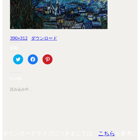
390×312
ダウンロード
共有:
ク
Facebook
ク
リ
で
リ
ッ
共
ッ
ク
有
ク
し
す
し
て
る
て
いいね:
Twitter
に
Pinterest
で
は
で
共
ク
共
読み込み中…
有
リ
有
(新
ッ
(新
し
ク
し
い
し
い
ウ
て
ウ
ィ
く
ィ
ン
だ
ン
ド
さ
ド
ウ
い
ウ
で
(新
で
開
し
開
ダウンロードサイズにつきましては、
こちら
を参考に
き
い
き
ま
ウ
ま