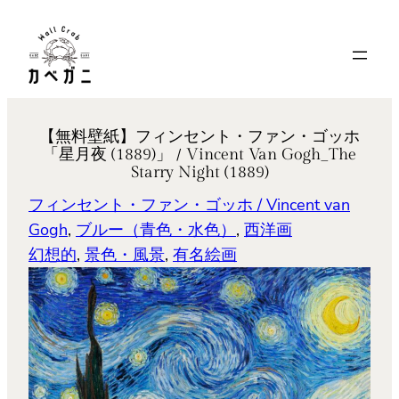
内
容
を
ス
キ
【無料壁紙】フィンセント・ファン・ゴッホ
ッ
「星月夜 (1889)」 / Vincent Van Gogh_The
プ
Starry Night (1889)
フィンセント・ファン・ゴッホ / Vincent van
Gogh
, 
ブルー（青色・水色）
, 
西洋画
幻想的
, 
景色・風景
, 
有名絵画