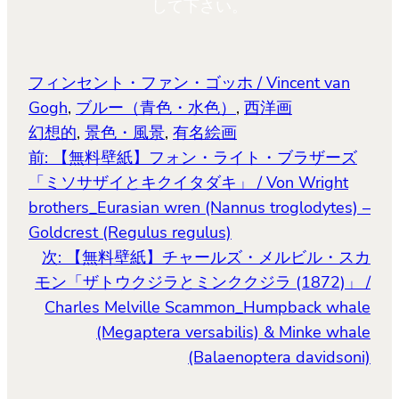
す)
ィ
す)
して下さい。
ン
ド
ウ
で
開
き
ま
フィンセント・ファン・ゴッホ / Vincent van
す)
Gogh
, 
ブルー（青色・水色）
, 
西洋画
幻想的
, 
景色・風景
, 
有名絵画
前:
【無料壁紙】フォン・ライト・ブラザーズ
「ミソサザイとキクイタダキ」 / Von Wright
brothers_Eurasian wren (Nannus troglodytes) –
Goldcrest (Regulus regulus)
次:
【無料壁紙】チャールズ・メルビル・スカ
モン「ザトウクジラとミンククジラ (1872)」 /
Charles Melville Scammon_Humpback whale
(Megaptera versabilis) & Minke whale
(Balaenoptera davidsoni)