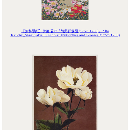
【無料壁紙】伊藤 若冲「芍薬群蝶図 (1757-1760)」 / Ito
Jakuchu_Shakuyaku Guncho-zu (Butterflies and Peonies) (1757-1760)