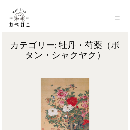
内
容
を
ス
キ
カテゴリー:
牡丹・芍薬（ボ
ッ
タン・シャクヤク）
プ