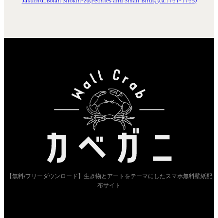
Jakuchu_Botan Shokin-zu(Peonies and Small Birds) (ca.1761-1765)
【無料/フリーダウンロード】生き物とアートをテーマにしたスマホ無料壁紙配
布サイト