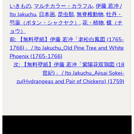
き
ま
いきもの
, 
マルチカラー・カラフル
, 
伊藤 若冲 /
す)
Ito Jakuchu
, 
日本画
, 
昆虫類
, 
無脊椎動物
, 
牡丹・
芍薬（ボタン・シャクヤク）
, 
花・植物
, 
蝶（チ
ョウ）
前:
【無料壁紙】伊藤 若冲「老松白鳳図 (1765-
1766)」 / Ito Jakuchu_Old Pine Tree and White
Phoenix (1765-1766)
次:
【無料壁紙】伊藤 若冲「紫陽花双鶏図 (18
世紀)」 / Ito Jakuchu_Ajisai Sokei-
zu(Hydrangeas and Pair of Chickens) (1759)