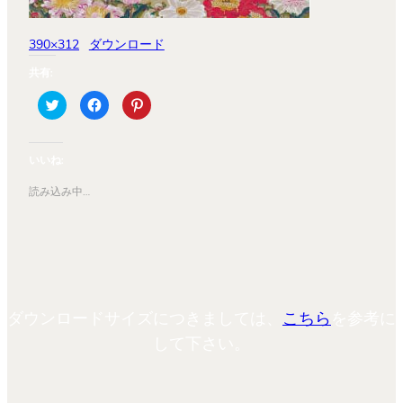
390×312
ダウンロード
共有:
ク
Facebook
ク
リ
で
リ
ッ
共
ッ
ク
有
ク
し
す
し
て
る
て
いいね:
Twitter
に
Pinterest
で
は
で
共
ク
共
読み込み中…
有
リ
有
(新
ッ
(新
し
ク
し
い
し
い
ウ
て
ウ
ィ
く
ィ
ン
だ
ン
ド
さ
ド
ウ
い
ウ
で
(新
で
開
し
開
ダウンロードサイズにつきましては、
こちら
を参考に
き
い
き
ま
ウ
ま
す)
ィ
す)
して下さい。
ン
ド
ウ
で
開