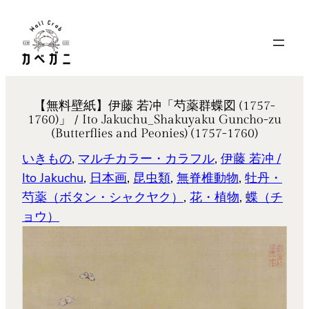
内
容
を
ス
キ
【無料壁紙】伊藤 若冲「芍薬群蝶図 (1757-
ッ
1760)」 / Ito Jakuchu_Shakuyaku Guncho-zu
プ
(Butterflies and Peonies) (1757-1760)
いきもの
, 
マルチカラー・カラフル
, 
伊藤 若冲 /
Ito Jakuchu
, 
日本画
, 
昆虫類
, 
無脊椎動物
, 
牡丹・
芍薬（ボタン・シャクヤク）
, 
花・植物
, 
蝶（チ
ョウ）