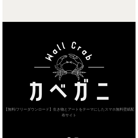
開
し
開
き
い
き
ま
ウ
ま
す)
ィ
す)
ン
ド
ウ
で
開
き
ま
す)
【無料/フリーダウンロード】生き物とアートをテーマにしたスマホ無料壁紙配
布サイト