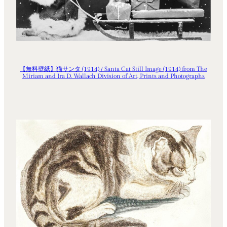
【無料壁紙】猫サンタ (1914) / Santa Cat Still Image (1914) from The
Miriam and Ira D. Wallach Division of Art, Prints and Photographs