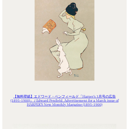
【無料壁紙】エドワード・ペンフィールド「Harper’s 3月号の広告
(1895-1900)」 / Edward Penfield_Advertisement for a March issue of
HARPER’S New Monthly Magazine (1895-1900)