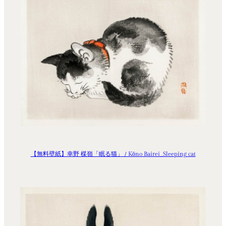
【無料壁紙】幸野 楳嶺「眠る猫」 / Kōno Bairei_Sleeping cat