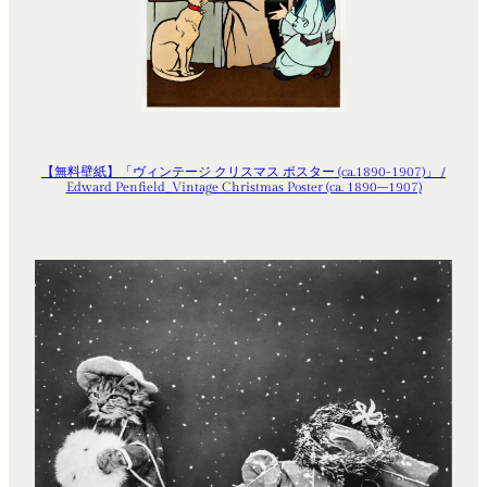
【無料壁紙】「ヴィンテージ クリスマス ポスター (ca.1890-1907)」 /
Edward Penfield_Vintage Christmas Poster (ca. 1890–1907)