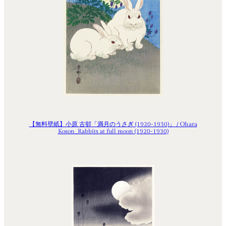
【無料壁紙】小原 古邨「満月のうさぎ (1920-1930)」 / Ohara
Koson_Rabbits at full moon (1920-1930)