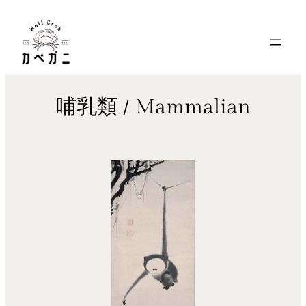
内
容
を
ス
キ
哺乳類 / Mammalian
ッ
プ