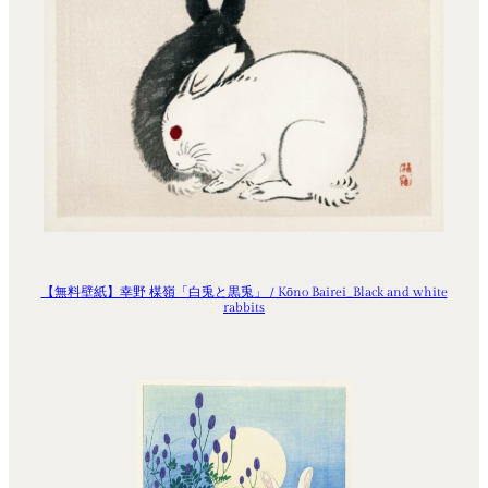
【無料壁紙】幸野 楳嶺「白兎と黒兎」 / Kōno Bairei_Black and white
rabbits