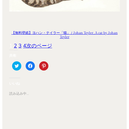
【無料壁紙】ヨハン・テイラー「猫」 / Johan Teyler_A cat by Johan
Teyler
1
2
3
4
次のページ
共有:
ク
Facebook
ク
リ
で
リ
ッ
共
ッ
ク
有
ク
し
す
し
て
る
て
いいね:
Twitter
に
Pinterest
で
は
で
共
ク
共
読み込み中…
有
リ
有
(新
ッ
(新
し
ク
し
い
し
い
ウ
て
ウ
ィ
く
ィ
ン
だ
ン
ド
さ
ド
ウ
い
ウ
で
(新
で