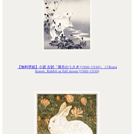
【無料壁紙】小原 古邨「満月のうさぎ (1900-1930)」 / Ohara
Koson_Rabbit at full moon (1900-1930)