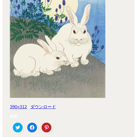
390×312
ダウンロード
共有:
ク
Facebook
ク
リ
で
リ
ッ
共
ッ