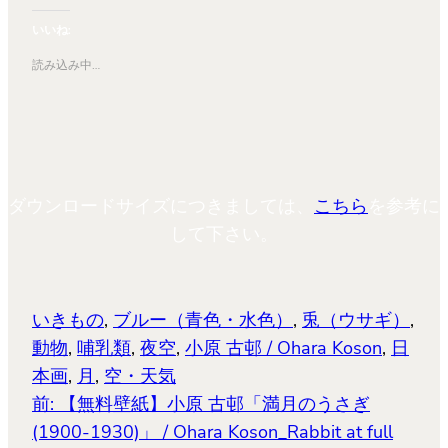
ク
有
ク
し
す
し
て
る
て
いいね:
Twitter
に
Pinterest
で
は
で
共
ク
共
読み込み中…
有
リ
有
(新
ッ
(新
し
ク
し
い
し
い
ウ
て
ウ
ィ
く
ィ
ン
だ
ン
ド
さ
ド
ウ
い
ウ
で
(新
で
開
し
開
ダウンロードサイズにつきましては、
こちら
を参考に
き
い
き
ま
ウ
ま
す)
ィ
す)
して下さい。
ン
ド
ウ
で
開
き
ま
いきもの
, 
ブルー（青色・水色）
, 
兎（ウサギ）
, 
す)
動物
, 
哺乳類
, 
夜空
, 
小原 古邨 / Ohara Koson
, 
日
本画
, 
月
, 
空・天気
前:
【無料壁紙】小原 古邨「満月のうさぎ
(1900-1930)」 / Ohara Koson_Rabbit at full