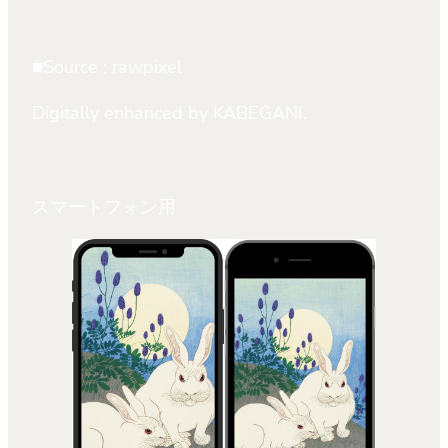
■Source : rawpixel
Digitally enhanced by KABEGANI.
スマートフォン用