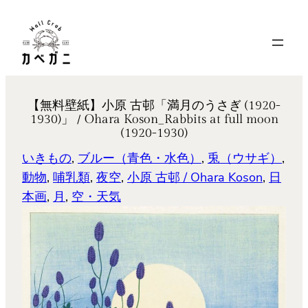
内
容
を
ス
キ
【無料壁紙】小原 古邨「満月のうさぎ (1920-
ッ
1930)」 / Ohara Koson_Rabbits at full moon
プ
(1920-1930)
いきもの
, 
ブルー（青色・水色）
, 
兎（ウサギ）
, 
動物
, 
哺乳類
, 
夜空
, 
小原 古邨 / Ohara Koson
, 
日
本画
, 
月
, 
空・天気