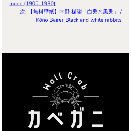
moon (1900-1930)
次:
【無料壁紙】幸野 楳嶺「白兎と黒兎」 /
Kōno Bairei_Black and white rabbits